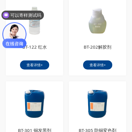
可以寄样测试吗
BT-122 红水
BT-202解胶剂
查看详情+
查看详情+
BT-301 铜发黑剂
BT-305 防铜変色剤