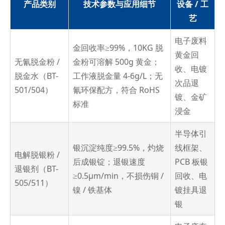
产品类别
技术参数与应用细节
设备 / 工
艺
电子废料
金回收率≥99%，10KG 脱
黄金回
无氰脱金粉 /
金粉可溶解 500g 黄金；
收、电镀
脱金水（BT-
工作液脱金量 4-6g/L；无
次品退
501/504）
氰环保配方，符合 RoHS
镀、金矿
标准
浸金
半导体引
银沉淀纯度≥99.5%，灼烧
线框架、
电解脱银粉 /
后成银锭；退银速度
PCB 板银
退银剂（BT-
≥0.5μm/min，不损伤铜 /
回收、电
505/511）
镍 / 铁基体
镀挂具退
银