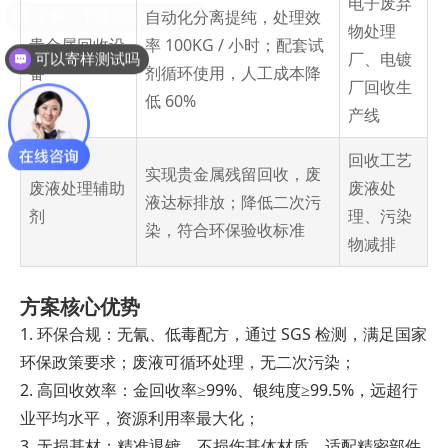
电子废弃
自动化分离提纯，处理效
了解一下漆包线脱漆技术设备
物处理
贵金属回收设
率 100KG / 小时；配套试
厂、电镀
可以寄样测试吗
备
剂循环使用，人工成本降
厂回收生
低 60%
产线
回收工艺
实现贵金属残留回收，废
废液处理辅助
废液处
液达标排放；降低二次污
剂
理、污染
染，符合环保验收标准
物减排
方案核心优势
1. 环保合规：无氰、低毒配方，通过 SGS 检测，满足国家
环保政策要求；废液可循环处理，无二次污染；
2. 高回收效率：金回收率≥99%、银纯度≥99.5%，远超行
业平均水平，资源利用率最大化；
3. 无损基材：精准退镀，不损伤基体材质，适配精密部件