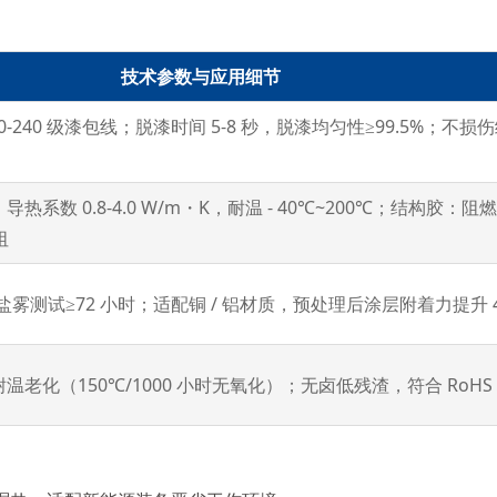
技术参数与应用细节
20-240 级漆包线；脱漆时间 5-8 秒，脱漆均匀性≥99.5%；不
热系数 0.8-4.0 W/m・K，耐温 - 40℃~200℃；结构胶：阻燃 
阻
盐雾测试≥72 小时；适配铜 / 铝材质，预处理后涂层附着力提升 
耐温老化（150℃/1000 小时无氧化）；无卤低残渣，符合 RoHS