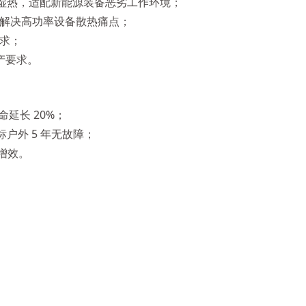
、耐湿热，适配新能源装备恶劣工作环境；
，解决高功率设备散热痛点；
需求；
生产要求。
命延长 20%；
标户外 5 年无故障；
本增效。