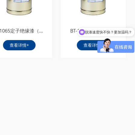
BT-1065定子绝缘漆（自干）
BT-1066-1三防自干漆
脱漆速度快不快？要加温吗？
查看详情+
查看详情+