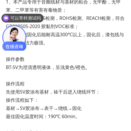
1、本产品专用于音圈线材与基材的粘合，无甲酚，无甲
苯、二甲苯等有害有毒物质；
2、本品已通过SGS检测，ROHS检测、REACH检测，符合
可以寄样测试吗
GB338505-2020 胶黏剂VOC标准；
3、胶黏剂固化后能耐高温300℃以上，固化后，漆包线与
基材的粘结力极强。
操作参数
BT-SV为澄清透明液体，呈浅黄色/橙色。
操作流程
先使用SV胶涂布基材，裱干后进入绕线环节：
操作流程如下：
基材→SV胶涂布→表干→绕线→固化
最佳固化温度时间：190℃ 60min。