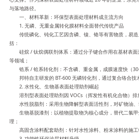
与落地路径。
一、材料革新：环保型表面处理材料成主流方向
1. 无磷、无重金属转化膜材料全面替代传统产品
传统磷化、钝化工艺因含磷、镍、铬等有害物质，易造
括：
硅烷 / 钛烷偶联剂体系：通过分子键合作用在基材表面
等领域；
锆系 / 铪系转化剂：不含磷、重金属，成膜速度快（30
邦特自主研发的 BT-600 无磷转化剂，通过复合络
2. 水性化、生物基表面处理助剂崛起
溶剂型表面处理助剂因 VOCs（挥发性有机化合物）排
水性脱脂剂：采用生物降解型表面活性剂，对矿物油、动植物
生物基脱漆剂：以植物提取物为核心成分，替代二氯甲烷
理；
高固含涂料配套助剂：针对水性涂料、粉末涂料的施工
3. 功能性环保涂层材料升级