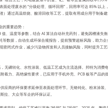
面处理废水的 “分级处理、循环回用”，回用率可达 85% 以
渣）通过高温焙烧、酸溶回收等工艺，提取有用成分用于制备建
行业的重要趋势：
值、温度等参数，结合 AI 算法自动补充药剂，避免因槽液失衡
、能耗等数据，自动生成环保合规报告，提前预警超标风险，助力
密闭式作业，减少污染物挥发和人员接触风险，同时提升工艺稳定性
高，无磷转化、水性涂装、低温工艺成为主流选择。邦特为消费电子客户定
的高附着力、高绝缘性要求，已应用于手机外壳、PCB 板等产品的
零部件供应商的环保要求延伸至表面处理环节。无铬钝化、粉末涂
特斯拉、大众等车企的环保认证。
苛刻，传统工艺难以平衡 “性能” 与 “环保”。2025 年