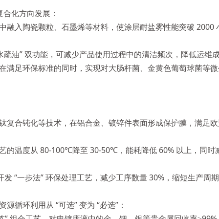
” 复合化方向发展：
入陶瓷颗粒、石墨烯等材料，使涂层耐盐雾性能突破 2000 小时
水疏油” 双功能，可减少产品使用过程中的清洁频次，降低运维
在满足环保标准的同时，实现对大肠杆菌、金黄色葡萄球菌等微生
复合钝化等技术，在铝合金、镀锌件表面形成保护膜，满足欧盟 R
度从 80-100℃降至 30-50℃，能耗降低 60% 以上
多环节，开发 “一步法” 环保处理工艺，减少工序数量 30%，缩短生
循环利用从 “可选” 变为 “必选”：
炼” 组合工艺，对电镀废液中的金、钯、银等贵金属回收率≥99%，纯度