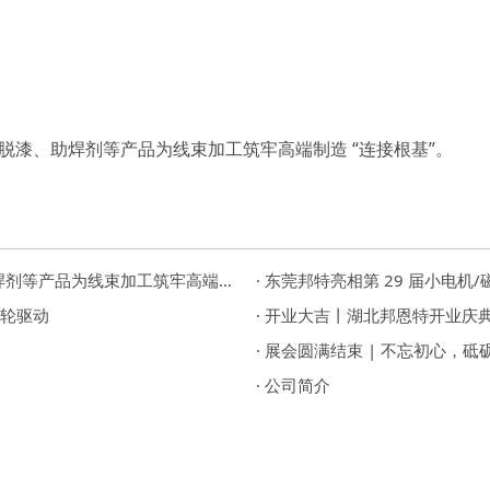
漆、助焊剂等产品为线束加工筑牢高端制造 “连接根基”。
· 慕尼黑上海电子生产设备展：东莞邦特表面处理携脱漆、助焊剂等产品为线束加工筑牢高端制造 “连接根基”。
· 东莞邦特亮相第 29 届小电
双轮驱动
· 开业大吉丨湖北邦恩特开业庆
· 展会圆满结束 | 不忘初心，砥
· 公司简介