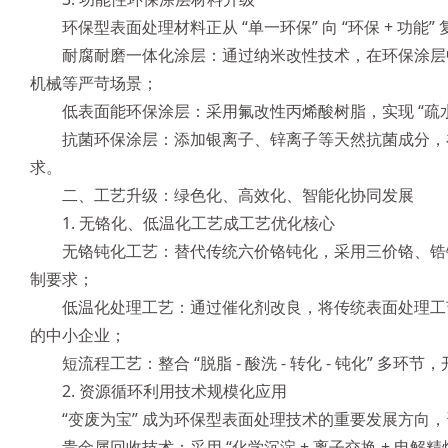
环保型表面处理材料正从 “单一环保” 向 “环保 + 功能
耐腐耐磨一体化涂层：通过纳米改性技术，在环保涂层中融
机械等严苛场景；
低表面能环保涂层：采用氟改性丙烯酸树脂，实现 “疏
抗菌环保涂层：添加银离子、锌离子等天然抗菌成分，
求。
二、工艺升级：绿色化、高效化、智能化协同发展
1. 无铬化、低温化工艺成工艺优化核心
无铬钝化工艺：替代传统六价铬钝化，采用三价铬、锆钛
制要求；
低温化处理工艺：通过催化剂改良，将传统表面处理工艺的温
的中小企业；
短流程工艺：整合 “脱脂 - 酸洗 - 转化 - 钝化” 
2. 资源循环利用技术规模化应用
“变废为宝” 成为环保型表面处理技术的重要发展方向，资源
贵金属回收技术：采用 “化学沉淀 + 离子交换 + 电解精